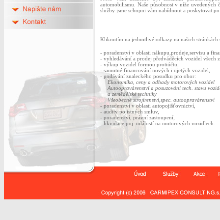
automobilismu. Naše působnost v níže uvedených č
služby jsme schopni vám nabídnout a poskytovat po 
Kliknutím na jednotlivé odkazy na našich stránkách s
- poradenství v oblasti nákupu,prodeje,servisu a fin
- vyhledávání a prodej předváděcích vozidel všech 
- výkup vozidel formou protiúčtu,
- samotné financování nových i ojetých vozidel,
- podávání znaleckého posudku pro obor:
Ekonomika, ceny a odhady motorových vozidel
Autoopravárenství a posuzování tech. stavu vozid
a zemědělské techniky
Všeobecné strojírenství,spec. autoopravárenství
- poradenství v oblasti autopojišťovnictví,
- audity pojistných smluv,
- poradenství, právní zastoupení,
- likvidace poj. událostí na motorových vozidlech.